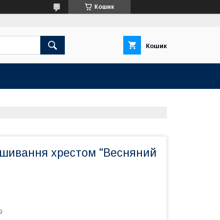
Кошик
Кошик
ишивання хрестом "Весняний
9