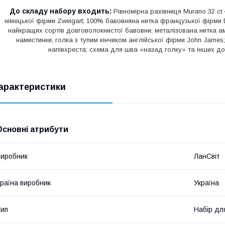
До складу набору входить:
Рівномірна рахівниця Murano 32 ct
німецької фірми Zweigart; 100% бавовняна нитка французької фірми 
найкращих сортів довговолокнистої бавовни; металізована нитка аме
намистинки; голка з тупим кінчиком англійської фірми John Jame
напівхреста; схема для шва «назад голку» та інших до
арактеристики
Основні атрибути
иробник
ЛанСвіт
раїна виробник
Україна
ип
Набір дл