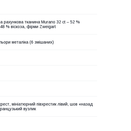
на рахункова тканина Murano 32 ct – 52 %
48 % віскоза, фірми Zweigart
льори металіка (6 змішаних)
хрест, мініатюрний півхрестик лівий, шов «назад
французький вузлик