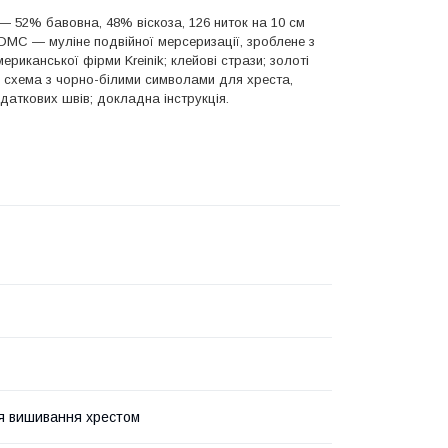
 — 52% бавовна, 48% віскоза, 126 ниток на 10 см
DMC — муліне подвійної мерсеризації, зроблене з
риканської фірми Kreinik; клейові стрази; золоті
s; схема з чорно-білими символами для хреста,
даткових швів; докладна інструкція
.
я вишивання хрестом