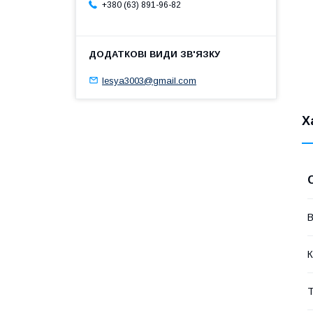
+380 (63) 891-96-82
lesya3003@gmail.com
Х
В
К
Т