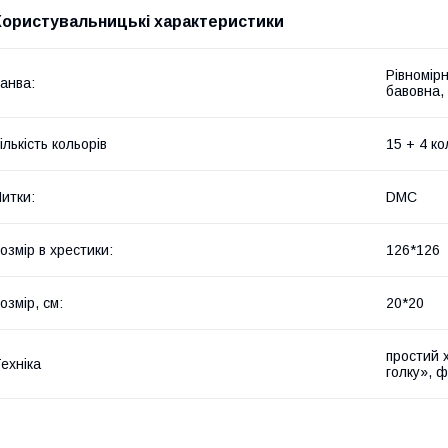
Користувальницькі характеристики
Рівномір
анва:
бавовна, 
ількість кольорів
15 + 4 ко
итки:
DMC
озмір в хрестики:
126*126
озмір, см:
20*20
простий 
ехніка
голку», 