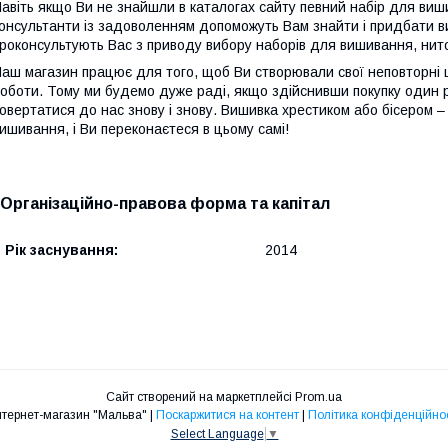
авіть якщо Ви не знайшли в каталогах сайту певний набір для виш
онсультанти із задоволенням допоможуть Вам знайти і придбати ви
роконсультують Вас з приводу вибору наборів для вишивання, ниток
аш магазин працює для того, щоб Ви створювали свої неповторні 
оботи. Тому ми будемо дуже раді, якщо здійснивши покупку один 
овертатися до нас знову і знову. Вишивка хрестиком або бісером –
ишивання, і Ви переконаєтеся в цьому самі!
Організаційно-правова форма та капітал
Рік заснування:
2014
Сайт створений на маркетплейсі
Prom.ua
интернет-магазин "Мальва" |
Поскаржитися на контент
|
Політика конфіденційнос
Select Language
▼