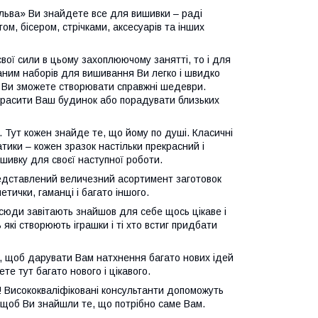
альва» Ви знайдете все для вишивки – раді
, бісером, стрічками, аксесуарів та інших
вої сили в цьому захоплюючому занятті, то і для
аним наборів для вишивання Ви легко і швидко
м Ви зможете створювати справжні шедеври.
красити Ваш будинок або порадувати близьких
 Тут кожен знайде те, що йому по душі. Класичні
атики – кожен зразок настільки прекрасний і
шивку для своєї наступної роботи.
редставлений величезний асортимент заготовок
етички, гаманці і багато іншого.
юди завітають знайшов для себе щось цікаве і
 які створюють іграшки і ті хто встиг придбати
, щоб дарувати Вам натхнення багато нових ідей
е тут багато нового і цікавого.
! Висококваліфіковані консультанти допоможуть
, щоб Ви знайшли те, що потрібно саме Вам.