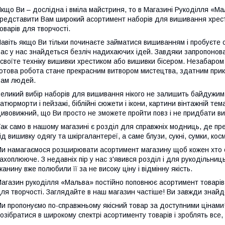
кщо Ви – дослідна і вміла майстриня, то в Магазині Рукоділля «М
редставити Вам широкий асортимент наборів для вишивання хрестом
оварів для творчості.
авіть якщо Ви тільки починаєте займатися вишиванням і пробуєте с
ас у нас знайдеться безліч надихаючих ідей. Завдяки запропонов
своїте техніку вишивки хрестиком або вишивки бісером. Незабаро
отова робота стане прекрасним витвором мистецтва, здатним при
ам людей.
еликий вибір наборів для вишивання нікого не залишить байдужим.
атюрморти і пейзажі, біблійні сюжети і ікони, картини вінтажній тем
ивовижний, що Ви просто не зможете пройти повз і не придбати ви
ак само в нашому магазині є розділ для справжніх модниць, де п
ід вишивку одягу та шкіргалантереї, а саме блузи, сукні, сумки, косм
и намагаємося розширювати асортимент магазину щоб кожен хто с
ахоплююче. З недавніх пір у нас з'явився розділ і для рукодільниць
канину вже полюбили її за не високу ціну і відмінну якість.
агазин рукоділля «Мальва» постійно поповнює асортимент товарів
ля творчості. Заглядайте в наш магазин частіше! Ви завжди знайдет
и пропонуємо по-справжньому якісний товар за доступними цінами
озібратися в широкому спектрі асортименту товарів і зроблять все