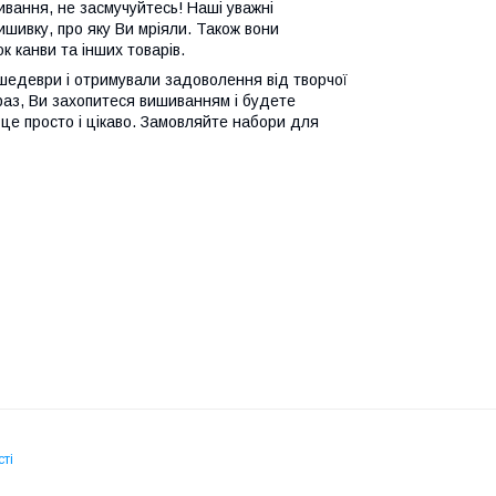
ивання, не засмучуйтесь! Наші уважні
шивку, про яку Ви мріяли. Також вони
 канви та інших товарів.
шедеври і отримували задоволення від творчої
раз, Ви захопитеся вишиванням і будете
 це просто і цікаво. Замовляйте набори для
ті