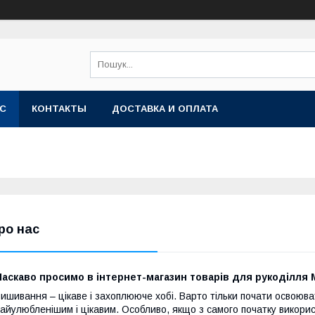
АС
КОНТАКТЫ
ДОСТАВКА И ОПЛАТА
ро нас
аскаво просимо в інтернет-магазин товарів для рукоділля 
ишивання – цікаве і захоплююче хобі. Варто тільки почати освоюват
айулюбленішим і цікавим. Особливо, якщо з самого початку викори