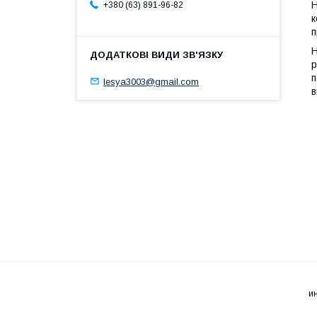
Н
+380 (63) 891-96-82
к
п
Н
р
п
lesya3003@gmail.com
в