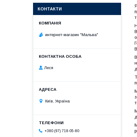
Я
КОНТАКТИ
п
т
Н
В
интернет-магазин "Мальва"
о
Г
В
В
н
Леся
д
Т
п
М
з
Київ, Україна
т
М
д
М
р
+380 (97) 718-05-80