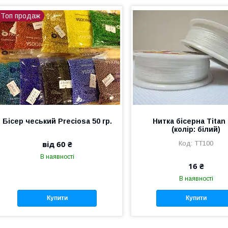
Топ продаж
Бісер чеський Preciosa 50 гр.
Нитка бісерна Titan
(колір: білий)
від 60 ₴
TT100
В наявності
16 ₴
В наявності
Купити
Купити