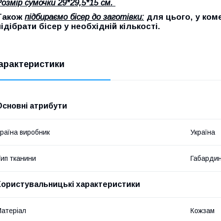
Розмір сумочки 29*29,5*15 см.
Також
підбираємо бісер до заготівки:
для цього, у ком
підібрати бісер у необхідній кількості.
арактеристики
Основні атрибути
раїна виробник
Україна
ип тканини
Габарди
Користувальницькі характеристики
атеріал
Кожзам