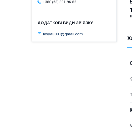
+380 (63) 891-96-82
lesya3003@gmail.com
Х
К
Т
М