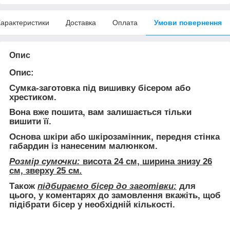
арактеристики
Доставка
Оплата
Умови повернення
Опис
Опис:
Сумка-заготовка під вишивку бісером або
хрестиком.
Вона
вже пошита
, вам залишається тільки
вишити її.
Основа шкіри або шкірозамінник, передня стінка
габардин із нанесеним малюнком.
Розмір сумочки:
висота 24 см, ширина знизу 26
см, зверху 25 см
.
Також
підбираємо бісер до заготівки:
для
цього, у коментарях до замовлення вкажіть, щоб
підібрати бісер у необхідній кількості.