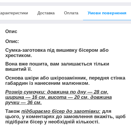
арактеристики
Доставка
Оплата
Умови повернення
Опис
Опис:
Сумка-заготовка під вишивку бісером або
хрестиком.
Вона
вже пошита
, вам залишається тільки
вишитий її.
Основа шкіри або шкірозамінник, передня стінка
габардин із нанесеним малюнком.
Розмір сумочки: довжина по дну — 28 см,
ширина — 16 см, висота — 20 см, довжина
ручки — 36 см.
Також
підбираємо бісер до заготівки:
для
цього, у коментарях до замовлення вкажіть, щоб
підібрати бісер у необхідній кількості.