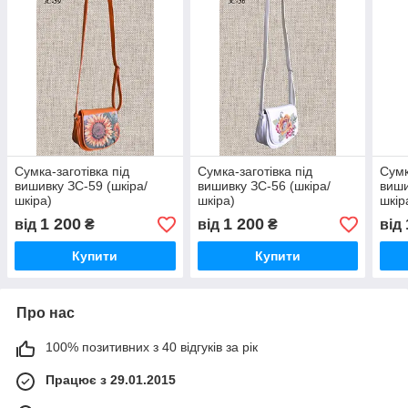
Сумка-заготівка під
Сумка-заготівка під
Сумк
вишивку ЗС-59 (шкіра/
вишивку ЗС-56 (шкіра/
виши
шкіра)
шкіра)
шкір
1 200
1 200
від
₴
від
₴
від
Купити
Купити
Про нас
100% позитивних з 40 відгуків за рік
Працює з 29.01.2015