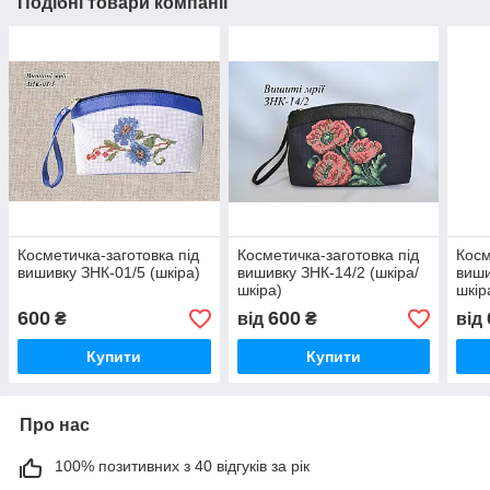
Подібні товари компанії
Косметичка-заготовка під
Косметичка-заготовка під
Косм
вишивку ЗНК-01/5 (шкіра)
вишивку ЗНК-14/2 (шкіра/
виши
шкіра)
шкір
600
600
₴
від
₴
від
Купити
Купити
Про нас
100% позитивних з 40 відгуків за рік