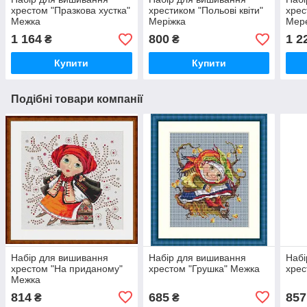
хрестом "Празкова хустка"
хрестиком "Польові квіти"
хрес
Межка
Меріжка
Мер
1 164
800
1 2
₴
₴
Купити
Купити
Подібні товари компанії
Набір для вишивання
Набір для вишивання
Набі
хрестом "На приданому"
хрестом "Грушка" Межка
хрес
Межка
814
685
857
₴
₴