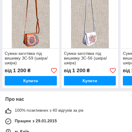
Сумка-заготівка під
Сумка-заготівка під
Сумк
вишивку ЗС-59 (шкіра/
вишивку ЗС-56 (шкіра/
виши
шкіра)
шкіра)
шкір
1 200
1 200
від
₴
від
₴
від
Купити
Купити
Про нас
100% позитивних з 40 відгуків за рік
Працює з 29.01.2015
м. Київ