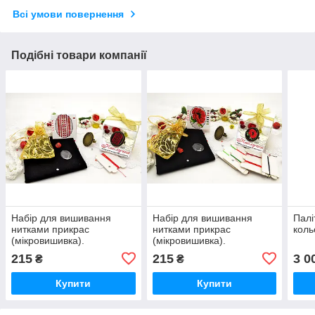
Всі умови повернення
Подібні товари компанії
Набір для вишивання
Набір для вишивання
Палі
нитками прикрас
нитками прикрас
коль
(мікровишивка).
(мікровишивка).
215
215
3 0
₴
₴
Купити
Купити