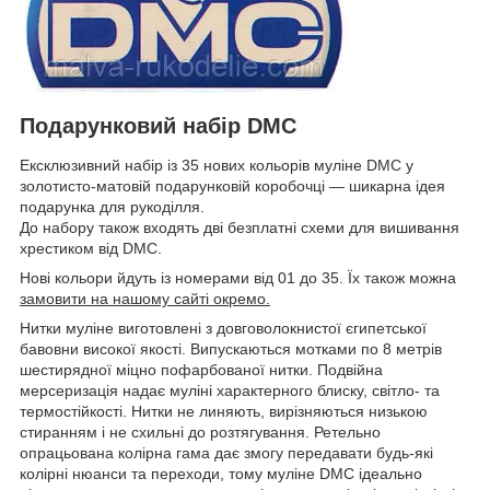
Подарунковий набір DMC
Ексклюзивний набір із 35 нових кольорів муліне DMC у
золотисто-матовій подарунковій коробочці — шикарна ідея
подарунка для рукоділля.
До набору також входять дві безплатні схеми для вишивання
хрестиком від DMC.
Нові кольори йдуть із номерами від 01 до 35. Їх також можна
замовити на нашому сайті окремо.
Нитки муліне виготовлені з довговолокнистої єгипетської
бавовни високої якості. Випускаються мотками по 8 метрів
шестирядної міцно пофарбованої нитки. Подвійна
мерсеризація надає муліні характерного блиску, світло- та
термостійкості. Нитки не линяють, вирізняються низькою
стиранням і не схильні до розтягування. Ретельно
опрацьована колірна гама дає змогу передавати будь-які
колірні нюанси та переходи, тому муліне DMC ідеально