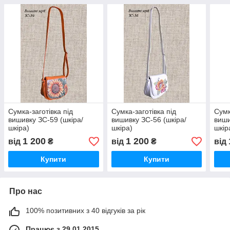
Сумка-заготівка під
Сумка-заготівка під
Сумк
вишивку ЗС-59 (шкіра/
вишивку ЗС-56 (шкіра/
виши
шкіра)
шкіра)
шкір
1 200
1 200
від
₴
від
₴
від
Купити
Купити
Про нас
100% позитивних з 40 відгуків за рік
Працює з 29.01.2015