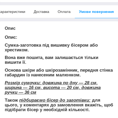
арактеристики
Доставка
Оплата
Умови повернення
Опис
Опис:
Сумка-заготовка під вишивку бісером або
хрестиком.
Вона
вже пошита
, вам залишається тільки
вишити її.
Основа шкіри або шкірозамінник, передня стінка
габардин із нанесеним малюнком.
Розмір сумочки: довжина по дну — 28 см,
ширина — 16 см, висота — 20 см, довжина
ручки — 36 см
Також
підбираємо бісер до заготівки:
для
цього, у коментарях до замовлення вкажіть, щоб
підібрати бісер у необхідній кількості.