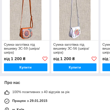
Сумка-заготівка під
Сумка-заготівка під
Сумк
вишивку ЗС-59 (шкіра/
вишивку ЗС-56 (шкіра/
виши
шкіра)
шкіра)
шкір
1 200
1 200
від
₴
від
₴
від
Купити
Купити
Про нас
100% позитивних з 40 відгуків за рік
Працює з 29.01.2015
м. Київ