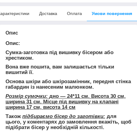
арактеристики
Доставка
Оплата
Умови повернення
Опис
Опис:
Сумка-заготовка під вишивку бісером або
хрестиком.
Вона
вже пошита
, вам залишається тільки
вишитий її.
Основа шкіри або шкірозамінник, передня стінка
габардин із нанесеним малюнком.
Розмір сумочки:
дно — 24*11 см. Висота 30 см,
ширина 31 см. Місце під вишивку на клапані
ширина 17 см, висота 14 см
Також
підбираємо бісер до заготівки:
для
цього, у коментарях до замовлення вкажіть, щоб
підібрати бісер у необхідній кількості.