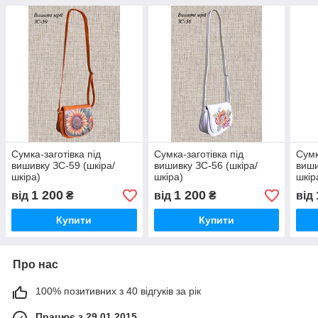
Сумка-заготівка під
Сумка-заготівка під
Сумк
вишивку ЗС-59 (шкіра/
вишивку ЗС-56 (шкіра/
виши
шкіра)
шкіра)
шкір
1 200
1 200
від
₴
від
₴
від
Купити
Купити
Про нас
100% позитивних з 40 відгуків за рік
Працює з 29.01.2015