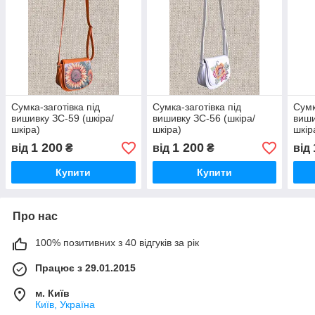
Сумка-заготівка під
Сумка-заготівка під
Сумк
вишивку ЗС-59 (шкіра/
вишивку ЗС-56 (шкіра/
виши
шкіра)
шкіра)
шкір
1 200
1 200
від
₴
від
₴
від
Купити
Купити
Про нас
100% позитивних з 40 відгуків за рік
Працює з 29.01.2015
м. Київ
Київ, Україна