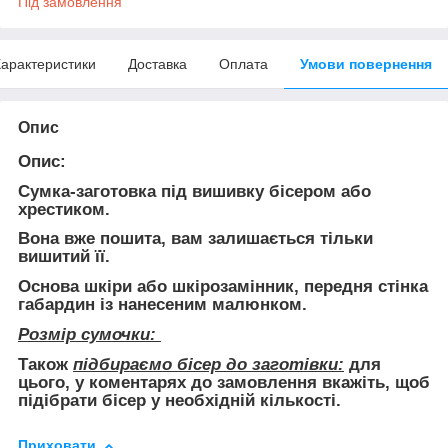
Під замовлення
арактеристики
Доставка
Оплата
Умови повернення
Опис
Опис:
Сумка-заготовка під вишивку бісером або
хрестиком.
Вона
вже пошита
, вам залишається тільки
вишитий її.
Основа шкіри або шкірозамінник, передня стінка
габардин із нанесеним малюнком.
Розмір сумочки:
Також
підбираємо бісер до заготівки:
для
цього, у коментарях до замовлення вкажіть, щоб
підібрати бісер у необхідній кількості.
Приховати