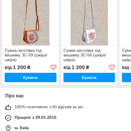
Сумка-заготівка під
Сумка-заготівка під
Сумк
вишивку ЗС-59 (шкіра/
вишивку ЗС-56 (шкіра/
виши
шкіра)
шкіра)
шкір
1 200
1 200
від
₴
від
₴
від
Купити
Купити
Про нас
100% позитивних з 40 відгуків за рік
Працює з 29.01.2015
м. Київ