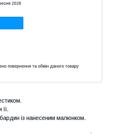
ересня 2026
ено повернення та обмін даного товару
естиком.
 її.
габардин із нанесеним малюнком.