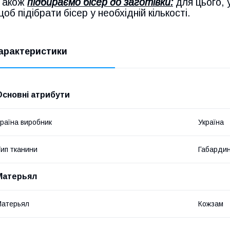
Також
підбираємо бісер до заготівки:
для цього, 
щоб підібрати бісер у необхідній кількості.
арактеристики
Основні атрибути
раїна виробник
Україна
ип тканини
Габарди
Матерьял
Матерьял
Кожзам