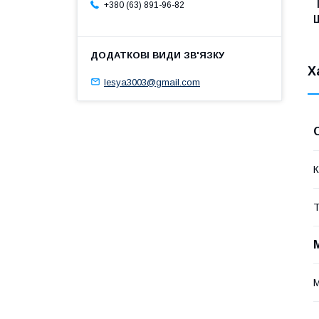
+380 (63) 891-96-82
Х
lesya3003@gmail.com
К
Т