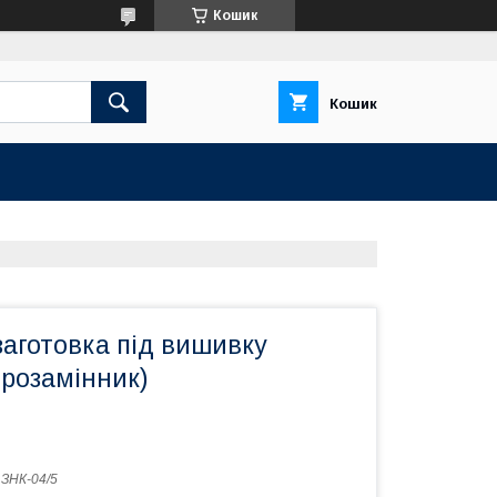
Кошик
Кошик
аготовка під вишивку
ірозамінник)
:
ЗНК-04/5