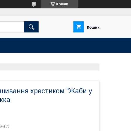
Кошик
Кошик
ишивання хрестиком "Жаби у
жка
:
К-135