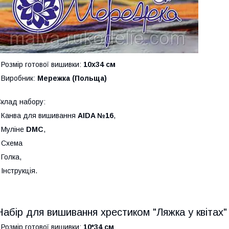
 Розмір готової вишивки:
10х34 см
 Виробник:
Мережка (Польща)
клад набору:
 Канва для вишивання
AIDA №16
,
 Муліне
DMC
,
 Схема
 Голка,
 Інструкція.
Набір для вишивання хрестиком "Ляжка у квітах
 Розмір готової вишивки:
10*34 см