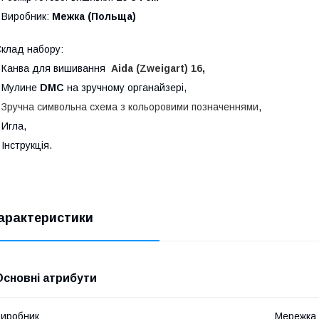
 Виробник:
Межка (Польща)
клад набору:
 Канва для вишивання
Aida (Zweigart) 16
,
 Мулине
DMC
на зручному органайзері,
•
Зручна символьна схема з кольоровими позначеннями
,
 Игла,
 Інструкція.
арактеристики
Основні атрибути
иробник
Мережка