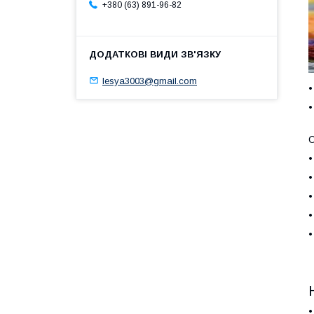
+380 (63) 891-96-82
lesya3003@gmail.com
•
•
С
•
•
•
•
•
•