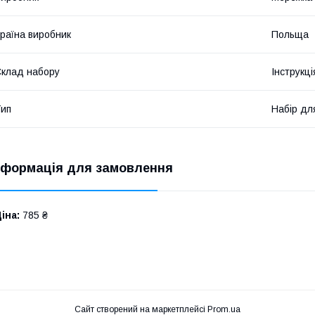
раїна виробник
Польща
клад набору
Інструкц
ип
Набір дл
нформація для замовлення
іна:
785 ₴
Сайт створений на маркетплейсі
Prom.ua