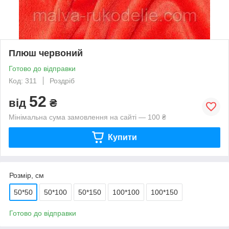
Плюш червоний
Готово до відправки
Код: 311
Роздріб
52
від
₴
Мінімальна сума замовлення на сайті — 100 ₴
Купити
Розмір, см
50*50
50*100
50*150
100*100
100*150
Готово до відправки