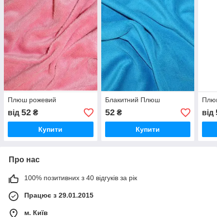
Плюш рожевий
Блакитний Плюш
Плю
52
52
від
₴
₴
від
Купити
Купити
Про нас
100% позитивних з 40 відгуків за рік
Працює з 29.01.2015
м. Київ