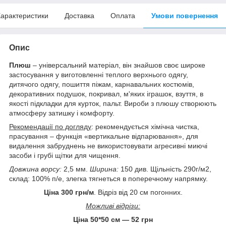
арактеристики
Доставка
Оплата
Умови повернення
Опис
Плюш
– універсальний матеріал, він знайшов своє широке
застосування у виготовленні теплого верхнього одягу,
дитячого одягу, пошиття піжам, карнавальних костюмів,
декоративних подушок, покривал, м'яких іграшок, взуття, в
якості підкладки для курток, пальт. Вироби з плюшу створюють
атмосферу затишку і комфорту.
Рекомендації по догляду
: рекомендується хімічна чистка,
прасування – функція «вертикальне відпарювання», для
видалення забруднень не використовувати агресивні миючі
засоби і грубі щітки для чищення.
Довжина ворсу:
2,5 мм.
Ширина:
150 див. Щільність 290г/м2,
склад: 100% п/е, злегка тягнеться в поперечному напрямку.
Ціна 300 грн/м
. Відріз від 20 см погонних.
Можливі відрізи:
Ціна 50*50 см ― 52 грн