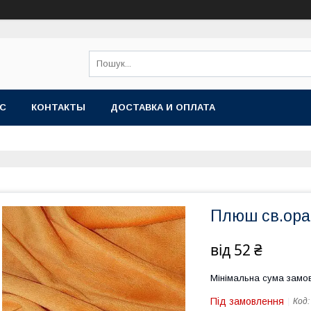
АС
КОНТАКТЫ
ДОСТАВКА И ОПЛАТА
Плюш св.ор
від
52 ₴
Мінімальна сума замов
Під замовлення
Код