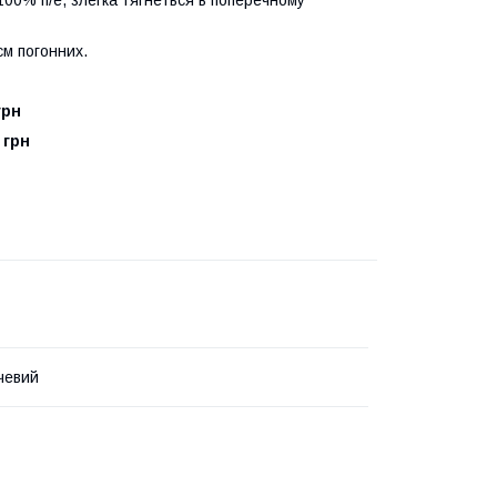
100% п/е, злегка тягнеться в поперечному
 см погонних.
грн
 грн
чевий