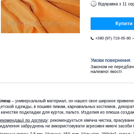
Відправка з 11 се
Купити
+380 (97) 718-05-80
Законом не передбач
належної якості
Плюш
– универсальный материал, он нашел свое широкое примене
етской одежды, в пошиве пижам, карнавальных костюмов, декорати
 качестве подкладки для курток, пальто. Изделия из плюша созд
екомендації по догляду
: рекомендується хімічна чистка, прасува
идалення забруднень не використовувати агресивні миючі засоби і