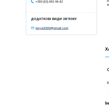
Д
+380 (63) 891-96-82
н
lesya3003@gmail.com
Х
К
І