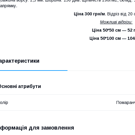
овжина ворсу:
2,5 мм.
Ширина:
150 див. Щільність 290г/м2, склад: 
апрямку.
Ціна 300 грн/м
. Відріз від 20
Можливі відрізи:
Ціна 50*50 см ― 52 
Ціна 50*100 см ― 104
арактеристики
Основні атрибути
олір
Помаран
нформація для замовлення