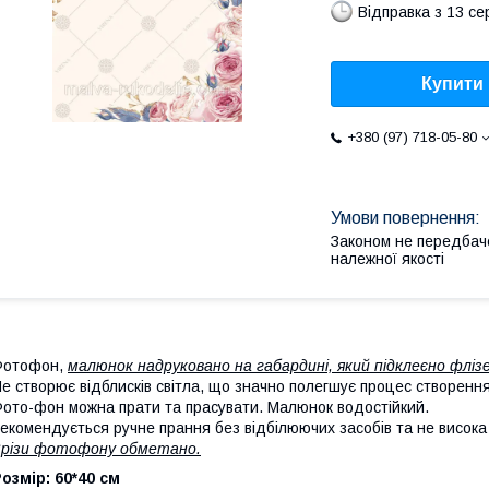
Відправка з 13 се
Купити
+380 (97) 718-05-80
Законом не передбач
належної якості
Фотофон,
малюнок надруковано на габардині, який підклеєно фліз
е створює відблисків світла, що значно полегшує процес створенн
ото-фон можна прати та прасувати. Малюнок водостійкий.
екомендується ручне прання без відбілюючих засобів та не висока
різи фотофону обметано.
озмір: 60*40 см