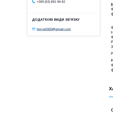
+380 (63) 891-96-82
Ф
ф
Ф
lesya3003@gmail.com
Н
Ф
Р
З
Р
Ф
ф
Х