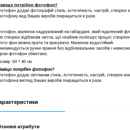
Навіщо потрібен фотофон?
отофон додає фотографій стиль, естетичність, настрій, створює к
отофону вид Ваших виробів покращиться в рази.
отофон, малюнок надрукований на габардині, який підклеєний фл
е створює відблисків світла, що неабияк полегшує процес створен
ото-фон можна прати та прасувати. Малюнок водостійкий.
екомендується ручне прання без відбілювальних засобів і невисока
різи фотофон обметано.
озмір: 60 * 40 см
Навіщо потрібен фотофон?
отофон додає світлинам стиль, естетичність, настрій, створює ком
отофона вигляд Ваших виробів покращиться в рази.
арактеристики
Основні атрибути