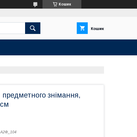
Кошик
Кошик
 предметного знімання,
 см
:
А2Ф_104