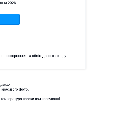
рпня 2026
ено повернення та обмін даного товару
еріном.
я красивого фото.
 температура праски при прасуванні.