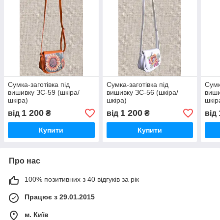
Сумка-заготівка під
Сумка-заготівка під
Сумк
вишивку ЗС-59 (шкіра/
вишивку ЗС-56 (шкіра/
виши
шкіра)
шкіра)
шкір
1 200
1 200
від
₴
від
₴
від
Купити
Купити
Про нас
100% позитивних з 40 відгуків за рік
Працює з 29.01.2015
м. Київ