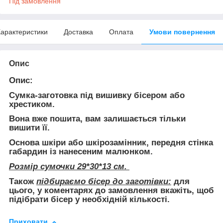
Під замовлення
арактеристики
Доставка
Оплата
Умови повернення
Опис
Опис:
Сумка-заготовка під вишивку бісером або
хрестиком.
Вона
вже пошита
, вам залишається тільки
вишити її.
Основа шкіри або шкірозамінник, передня стінка
габардин із нанесеним малюнком.
Розмір сумочки 29*30*13 см.
Також
підбираємо бісер до заготівки:
для
цього, у коментарях до замовлення вкажіть, щоб
підібрати бісер у необхідній кількості.
Приховати