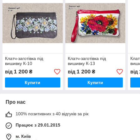
Клатч-заготівка під
Клатч-заготівка під
Клат
вишивку К-10
вишивку К-13
виши
1 200
1 200
від
₴
від
₴
від
Купити
Купити
Про нас
100% позитивних з 40 відгуків за рік
Працює з 29.01.2015
м. Київ