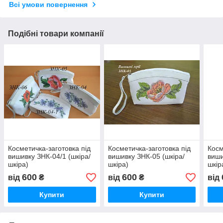
Всі умови повернення
Подібні товари компанії
Косметичка-заготовка під
Косметичка-заготовка під
Косм
вишивку ЗНК-04/1 (шкіра/
вишивку ЗНК-05 (шкіра/
виши
шкіра)
шкіра)
шкір
600
600
від
₴
від
₴
від
Купити
Купити