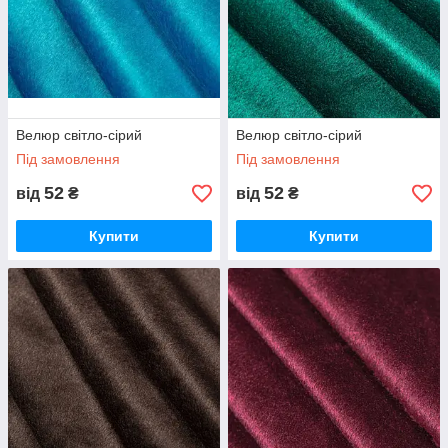
Велюр світло-сірий
Велюр світло-сірий
Під замовлення
Під замовлення
52
52
від
₴
від
₴
Купити
Купити