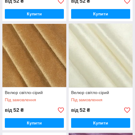
52
52
від
₴
від
₴
Купити
Купити
Велюр світло-сірий
Велюр світло-сірий
Під замовлення
Під замовлення
52
52
від
₴
від
₴
Купити
Купити