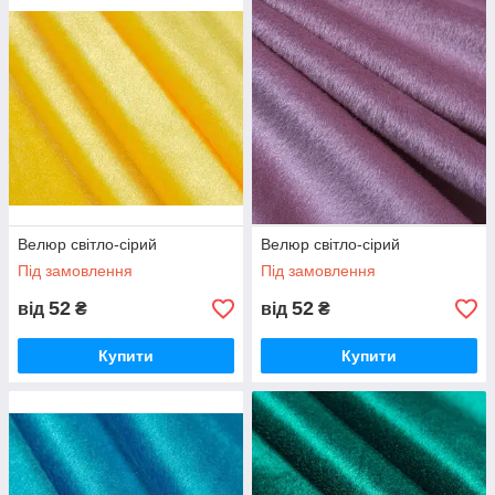
Велюр світло-сірий
Велюр світло-сірий
Під замовлення
Під замовлення
52
52
від
₴
від
₴
Купити
Купити