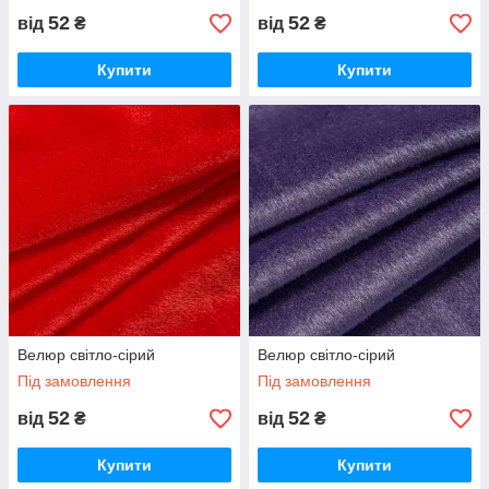
52
52
від
₴
від
₴
Купити
Купити
Велюр світло-сірий
Велюр світло-сірий
Під замовлення
Під замовлення
52
52
від
₴
від
₴
Купити
Купити